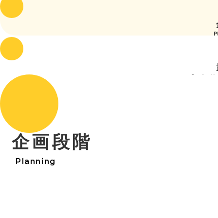
P
Productio
品
Qualit
企画段階
Planning