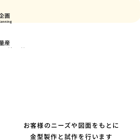
企画
lanning
量産
n and Assembly
質管理
y Assurance
お客様のニーズや図面をもとに
金型製作と試作を行います